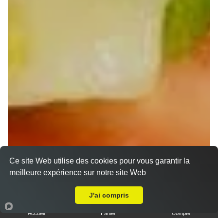
Ce site Web utilise des cookies pour vous garantir la
Nos Wraps | O' chicken Strabourg - Strasbourg
meilleure expérience sur notre site Web
Neuhof (67100)
Livraison sur Strasbourg Neuhof
J'ai compris
Wraps Chicken
8.50 €
Accueil
Panier
Compte