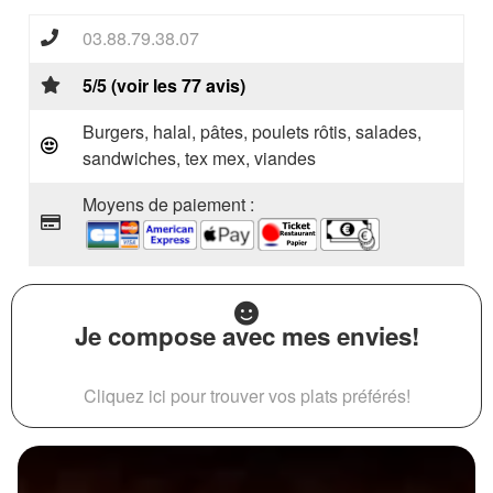
03.88.79.38.07
5/5 (voir les 77 avis)
Burgers, halal, pâtes, poulets rôtis, salades,
sandwiches, tex mex, viandes
Moyens de paiement :
Je compose avec mes envies!
Cliquez ici pour trouver vos plats préférés!