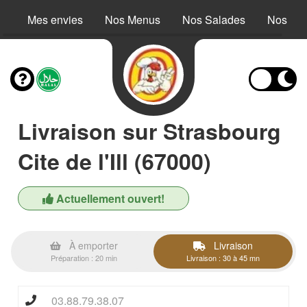
Mes envies
Nos Menus
Nos Salades
Nos Buc
Livraison sur Strasbourg
Cite de l'Ill (67000)
Actuellement ouvert!
À emporter
Livraison
Préparation : 20 min
Livraison : 30 à 45 mn
03.88.79.38.07