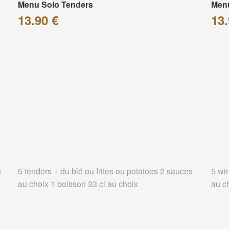
Menu Solo Tenders
Men
13.90 €
13.
u
5 tenders + du blé ou frites ou potatoes 2 sauces
5 wi
au choix 1 boisson 33 cl au choix
au c