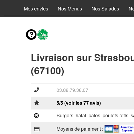
Mes envies
Nos Menus
Nos Salades
No
Livraison sur Strasb
(67100)
03.88.79.38.07
5/5 (voir les 77 avis)
Burgers, halal, pâtes, poulets rôtis,
Moyens de paiement :