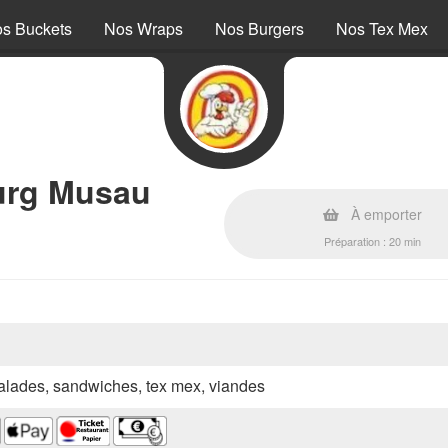
s Buckets
Nos Wraps
Nos Burgers
Nos Tex Mex
ourg Musau
À emporter
Préparation : 20 min
 salades, sandwiches, tex mex, viandes