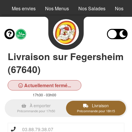
Mes envies
Nos Menus
Nos Salades
Nos Buc
Livraison sur Fegersheim
(67640)
Actuellement fermé...
17h30 - 03h00
À emporter
Livraison
Précommande pour 17h50
Précommande pour 18h15
03.88.79.38.07