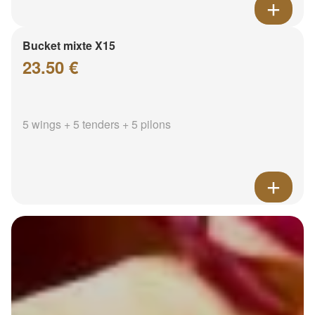
Bucket mixte X15
23.50 €
5 wings + 5 tenders + 5 pilons