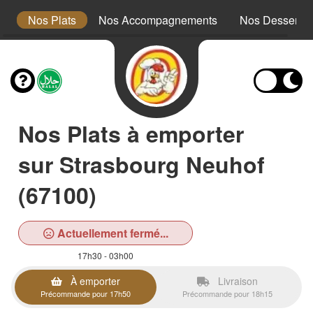
x
Nos Plats
Nos Accompagnements
Nos Desserts
Nos Plats à emporter
sur Strasbourg Neuhof
(67100)
Actuellement fermé...
17h30 - 03h00
À emporter
Livraison
Précommande pour 17h50
Précommande pour 18h15