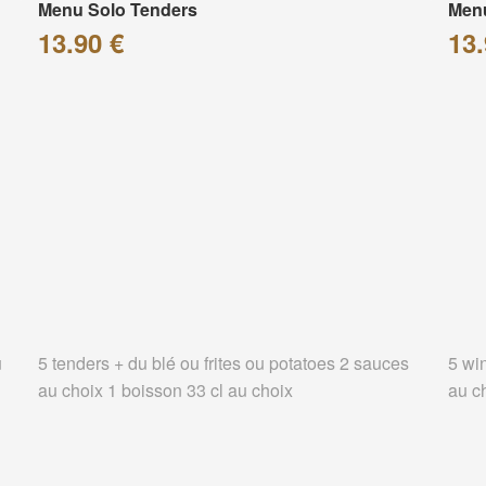
Menu Solo Tenders
Men
13.90 €
13.
u
5 tenders + du blé ou frites ou potatoes 2 sauces
5 wi
au choix 1 boisson 33 cl au choix
au c