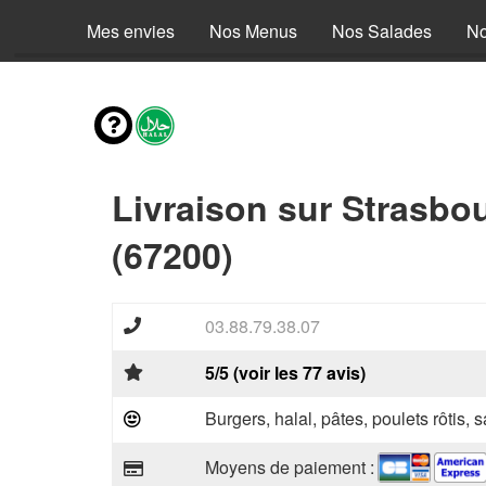
Mes envies
Nos Menus
Nos Salades
No
Livraison sur Strasbo
(67200)
03.88.79.38.07
5/5 (voir les 77 avis)
Burgers, halal, pâtes, poulets rôtis,
Moyens de paiement :