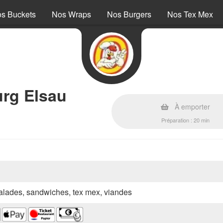
s Buckets
Nos Wraps
Nos Burgers
Nos Tex Mex
urg Elsau
À emporter
Préparation : 20 min
 salades, sandwiches, tex mex, viandes