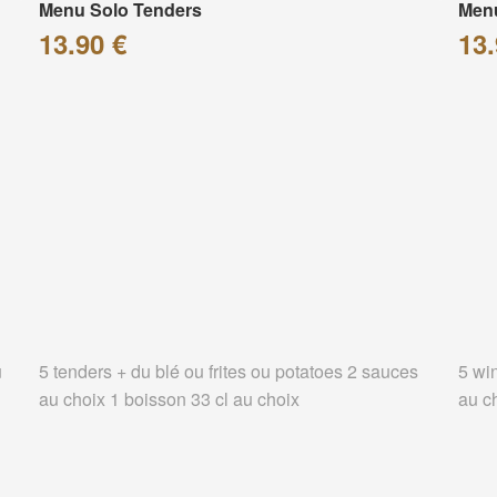
Menu Solo Tenders
Men
13.90 €
13.
u
5 tenders + du blé ou frites ou potatoes 2 sauces
5 wi
au choix 1 boisson 33 cl au choix
au c