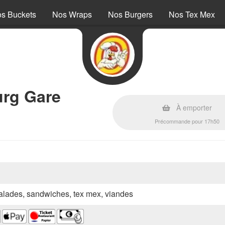
s Buckets
Nos Wraps
Nos Burgers
Nos Tex Mex
urg Gare
À emporter
Précommande pour 17h50
 salades, sandwiches, tex mex, viandes