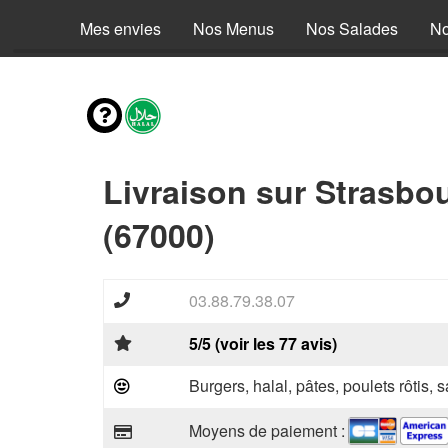
Mes envies
Nos Menus
Nos Salades
No
Livraison sur Strasbo
(67000)
03.88.79.38.07
5/5 (voir les 77 avis)
Burgers, halal, pâtes, poulets rôtis,
Moyens de paiement :