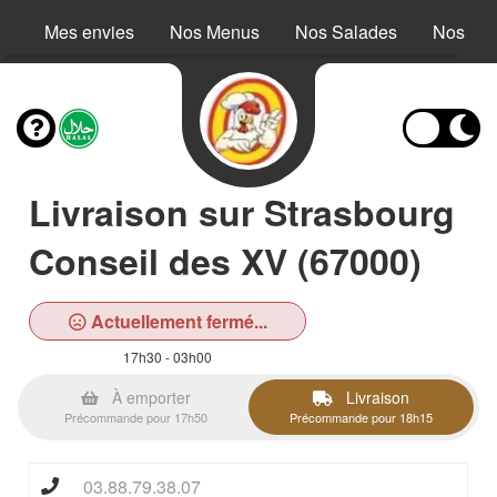
Mes envies
Nos Menus
Nos Salades
Nos Buc
Livraison sur Strasbourg
Conseil des XV (67000)
Actuellement fermé...
17h30 - 03h00
À emporter
Livraison
Précommande pour 17h50
Précommande pour 18h15
03.88.79.38.07