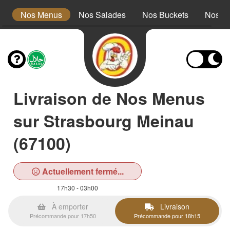
s
Nos Menus
Nos Salades
Nos Buckets
Nos W
Livraison de Nos Menus
sur Strasbourg Meinau
(67100)
Actuellement fermé...
17h30 - 03h00
À emporter
Livraison
Précommande pour 17h50
Précommande pour 18h15