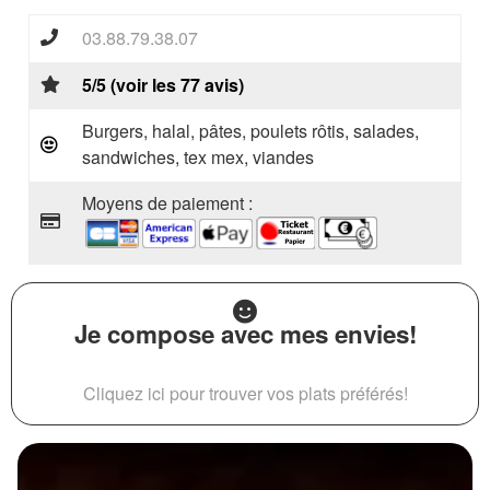
03.88.79.38.07
5/5 (voir les 77 avis)
Burgers, halal, pâtes, poulets rôtis, salades,
sandwiches, tex mex, viandes
Moyens de paiement :
Je compose avec mes envies!
Cliquez ici pour trouver vos plats préférés!