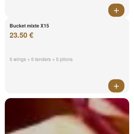
Bucket mixte X15
23.50 €
5 wings + 5 tenders + 5 pilons