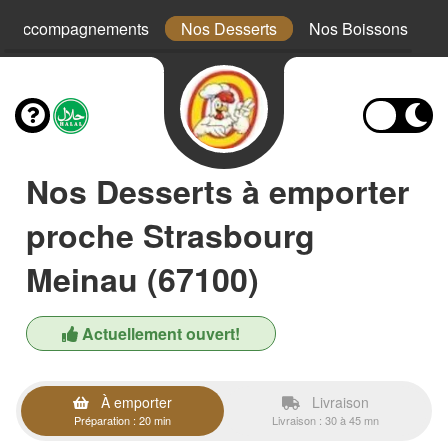
s Accompagnements
Nos Desserts
Nos Boissons
Nos Desserts à emporter
proche Strasbourg
Meinau (67100)
Actuellement ouvert!
À emporter
Livraison
Préparation : 20 min
Livraison : 30 à 45 mn