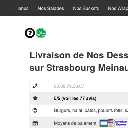
Nos Menus
Nos Salades
Nos Buckets
Nos Wra
Livraison de Nos Dess
sur Strasbourg Meinau
03.88.79.38.07
5/5 (voir les 77 avis)
Burgers, halal, pâtes, poulets rôtis,
Moyens de paiement :