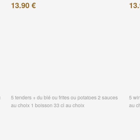
13.90 €
13.
u
5 tenders + du blé ou frites ou potatoes 2 sauces
5 wi
au choix 1 boisson 33 cl au choix
au c