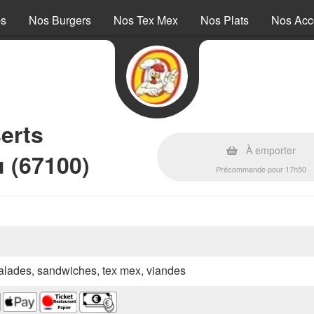
ps
Nos Burgers
Nos Tex Mex
Nos Plats
Nos Ac
erts
À emporter
 (67100)
Précommande pour 17h50
 salades, sandwiches, tex mex, viandes