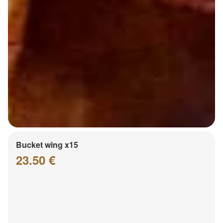
Bucket wing x15
23.50 €