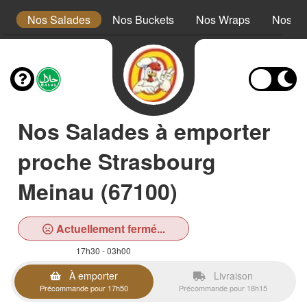
s
Nos Salades
Nos Buckets
Nos Wraps
Nos Bu
Nos Salades à emporter
proche Strasbourg
Meinau (67100)
Actuellement fermé...
17h30 - 03h00
À emporter
Livraison
Précommande pour 17h50
Précommande pour 18h15