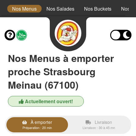
s
Nos Menus
Nos Salades
Nos Buckets
Nos W
Nos Menus à emporter
proche Strasbourg
Meinau (67100)
Actuellement ouvert!
À emporter
Livraison
Préparation : 20 min
Livraison : 30 à 45 mn