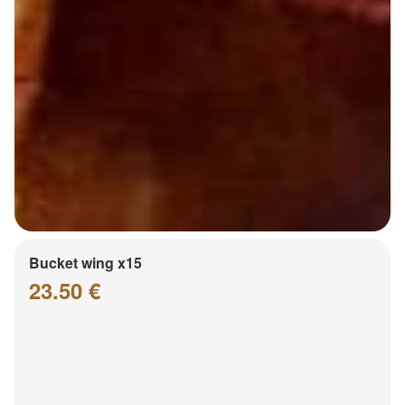
Bucket wing x15
23.50 €