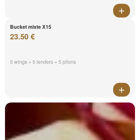
Bucket mixte X15
23.50 €
5 wings + 5 tenders + 5 pilons