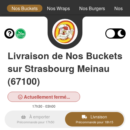
s
Nos Buckets
Nos Wraps
Nos Burgers
Nos Te
Livraison de Nos Buckets
sur Strasbourg Meinau
(67100)
Actuellement fermé...
17h30 - 03h00
À emporter
Livraison
Précommande pour 17h50
Précommande pour 18h15