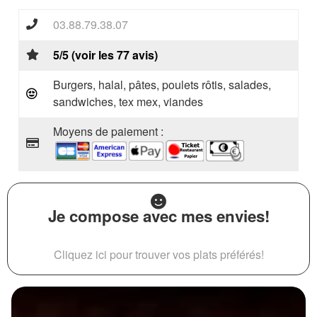
03.88.79.38.07
5/5 (voir les 77 avis)
Burgers, halal, pâtes, poulets rôtis, salades,
sandwiches, tex mex, viandes
Moyens de paiement :
Je compose avec mes envies!
Cliquez ici pour trouver vos plats préférés!