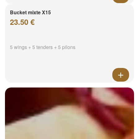
Bucket mixte X15
23.50 €
5 wings + 5 tenders + 5 pilons