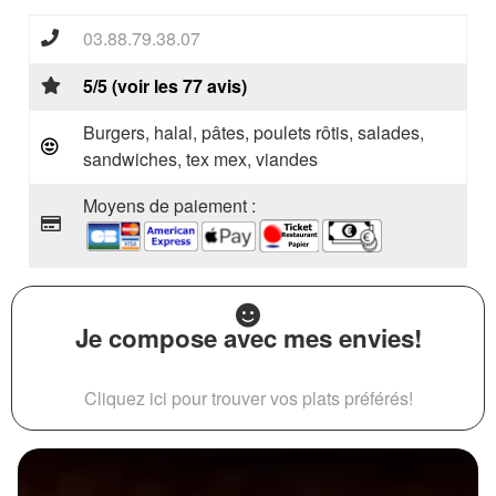
03.88.79.38.07
5/5 (voir les 77 avis)
Burgers, halal, pâtes, poulets rôtis, salades,
sandwiches, tex mex, viandes
Moyens de paiement :
Je compose avec mes envies!
Cliquez ici pour trouver vos plats préférés!