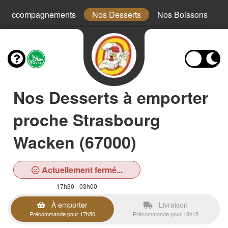
s Accompagnements
Nos Desserts
Nos Boissons
Nos Desserts à emporter
proche Strasbourg
Wacken (67000)
Actuellement fermé...
17h30 - 03h00
À emporter
Livraison
Précommande pour 17h50
Précommande pour 18h15