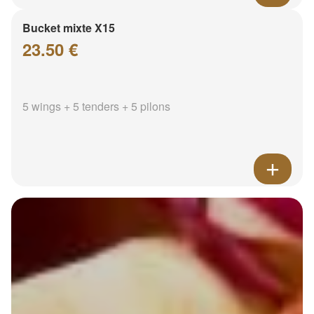
Bucket mixte X15
23.50 €
5 wings + 5 tenders + 5 pilons