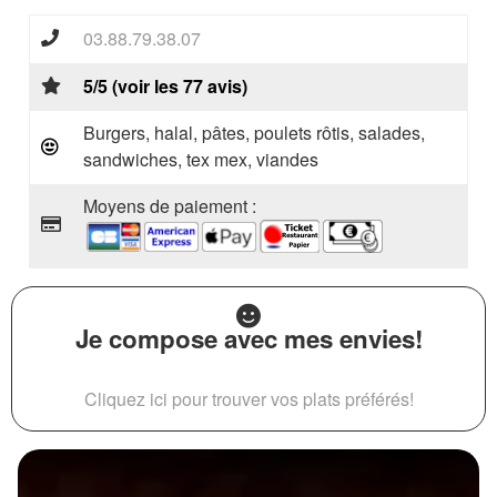
03.88.79.38.07
5/5 (voir les 77 avis)
Burgers, halal, pâtes, poulets rôtis, salades,
sandwiches, tex mex, viandes
Moyens de paiement :
Je compose avec mes envies!
Cliquez ici pour trouver vos plats préférés!