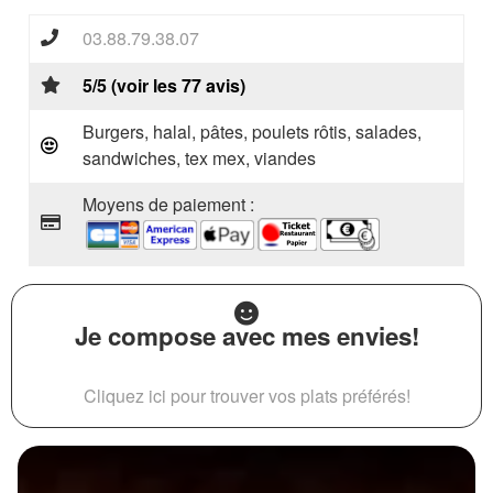
03.88.79.38.07
5/5 (voir les 77 avis)
Burgers, halal, pâtes, poulets rôtis, salades,
sandwiches, tex mex, viandes
Moyens de paiement :
Je compose avec mes envies!
Cliquez ici pour trouver vos plats préférés!