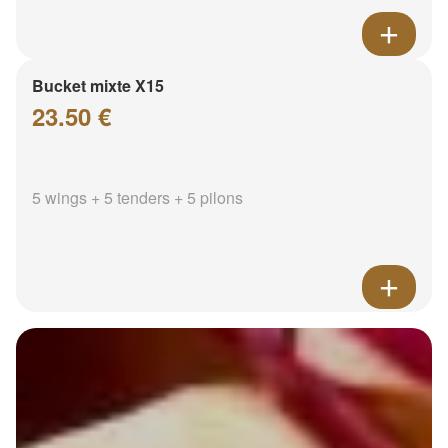
Bucket mixte X15
23.50 €
5 wings + 5 tenders + 5 pilons