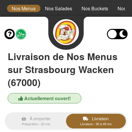
s
Nos Menus
Nos Salades
Nos Buckets
Nos W
Livraison de Nos Menus
sur Strasbourg Wacken
(67000)
Actuellement ouvert!
À emporter
Livraison
Préparation : 20 min
Livraison : 30 à 45 mn