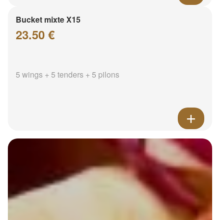
Bucket mixte X15
23.50 €
5 wings + 5 tenders + 5 pilons