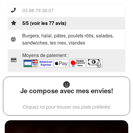
03.88.79.38.07
5/5 (voir les 77 avis)
Burgers, halal, pâtes, poulets rôtis, salades,
sandwiches, tex mex, viandes
Moyens de paiement :
Je compose avec mes envies!
Cliquez ici pour trouver vos plats préférés!