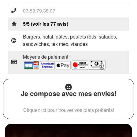
03.88.79.38.07
5/5 (voir les 77 avis)
Burgers, halal, pâtes, poulets rôtis, salades,
sandwiches, tex mex, viandes
Moyens de paiement :
Je compose avec mes envies!
Cliquez ici pour trouver vos plats préférés!