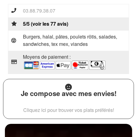
03.88.79.38.07
5/5 (voir les 77 avis)
Burgers, halal, pâtes, poulets rôtis, salades,
sandwiches, tex mex, viandes
Moyens de paiement :
Je compose avec mes envies!
Cliquez ici pour trouver vos plats préférés!