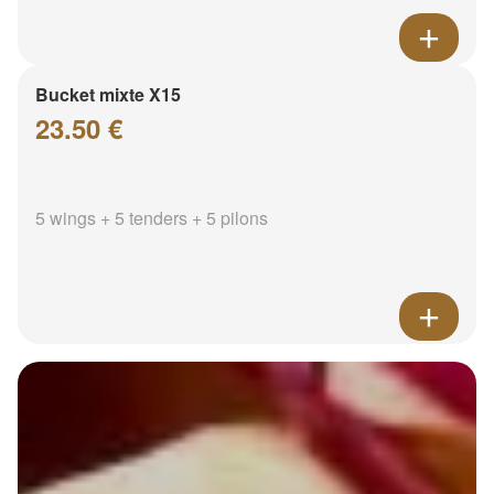
Bucket mixte X15
23.50 €
5 wings + 5 tenders + 5 pilons