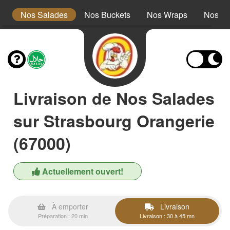
s
Nos Salades
Nos Buckets
Nos Wraps
Nos Bu
Livraison de Nos Salades
sur Strasbourg Orangerie
(67000)
Actuellement ouvert!
À emporter
Livraison
Préparation : 20 min
Livraison : 30 à 45 mn