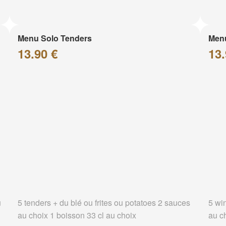
Menu Solo Tenders
Men
13.90 €
13.
u
5 tenders + du blé ou frites ou potatoes 2 sauces
5 wi
au choix 1 boisson 33 cl au choix
au c