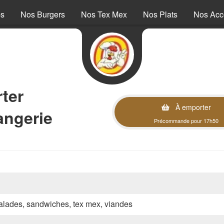
ps
Nos Burgers
Nos Tex Mex
Nos Plats
Nos Ac
ter
À emporter
angerie
Précommande pour 17h50
 salades, sandwiches, tex mex, viandes