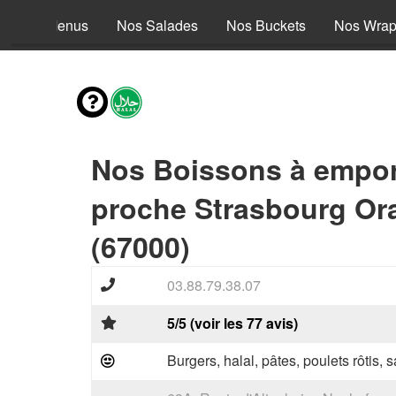
Nos Menus
Nos Salades
Nos Buckets
Nos Wra
Nos Boissons à empor
proche Strasbourg Or
(67000)
03.88.79.38.07
5/5 (voir les 77 avis)
Burgers, halal, pâtes, poulets rôtis,