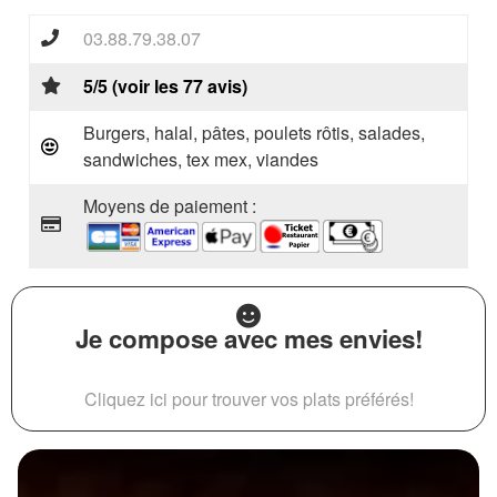
03.88.79.38.07
5/5 (voir les 77 avis)
Burgers, halal, pâtes, poulets rôtis, salades,
sandwiches, tex mex, viandes
Moyens de paiement :
Je compose avec mes envies!
Cliquez ici pour trouver vos plats préférés!