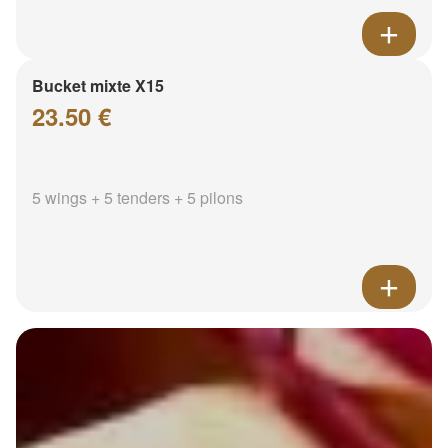
Bucket mixte X15
23.50 €
5 wings + 5 tenders + 5 pilons