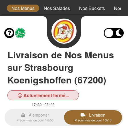
s
Nos Menus
Nos Salades
Nos Buckets
Nos W
Livraison de Nos Menus
sur Strasbourg
Koenigshoffen (67200)
Actuellement fermé...
17h30 - 03h00
À emporter
Livraison
Précommande pour 17h50
Précommande pour 18h15