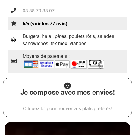
03.88.79.38.07
5/5 (voir les 77 avis)
Burgers, halal, pâtes, poulets rôtis, salades,
sandwiches, tex mex, viandes
Moyens de paiement :
Je compose avec mes envies!
Cliquez ici pour trouver vos plats préférés!