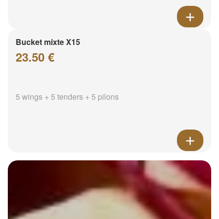
Bucket mixte X15
23.50 €
5 wings + 5 tenders + 5 pilons