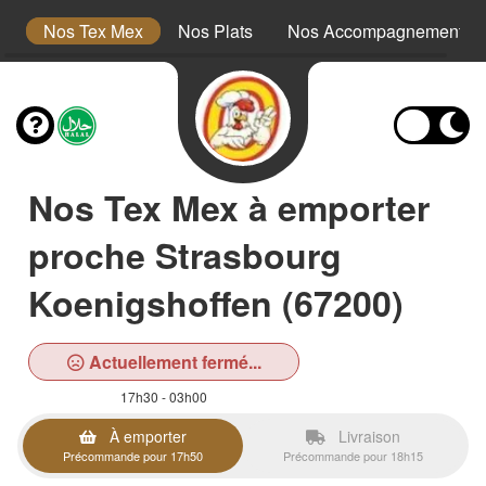
s
Nos Tex Mex
Nos Plats
Nos Accompagnements
Nos Tex Mex à emporter
proche Strasbourg
Koenigshoffen (67200)
Actuellement fermé...
17h30 - 03h00
À emporter
Livraison
Précommande pour 17h50
Précommande pour 18h15