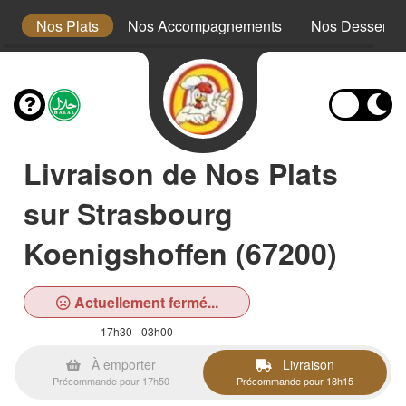
x
Nos Plats
Nos Accompagnements
Nos Desserts
Livraison de Nos Plats
sur Strasbourg
Koenigshoffen (67200)
Actuellement fermé...
17h30 - 03h00
À emporter
Livraison
Précommande pour 17h50
Précommande pour 18h15