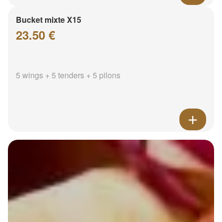
Bucket mixte X15
23.50 €
5 wings + 5 tenders + 5 pilons