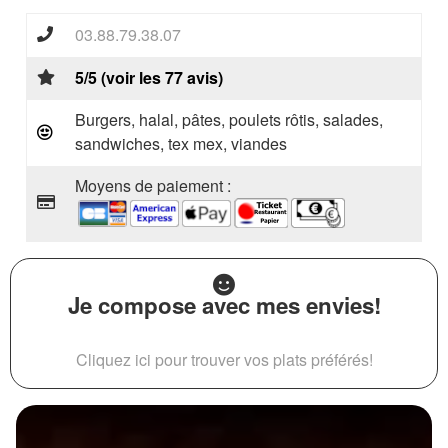
03.88.79.38.07
5/5 (voir les 77 avis)
Burgers, halal, pâtes, poulets rôtis, salades,
sandwiches, tex mex, viandes
Moyens de paiement :
Je compose avec mes envies!
Cliquez ici pour trouver vos plats préférés!