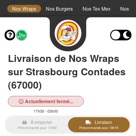
s
Nos Wraps
Nos Burgers
Nos Tex Mex
Nos Pl
Livraison de Nos Wraps
sur Strasbourg Contades
(67000)
Actuellement fermé...
17h30 - 03h00
À emporter
Livraison
Précommande pour 17h50
Précommande pour 18h15