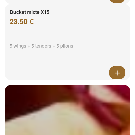
Bucket mixte X15
23.50 €
5 wings + 5 tenders + 5 pilons