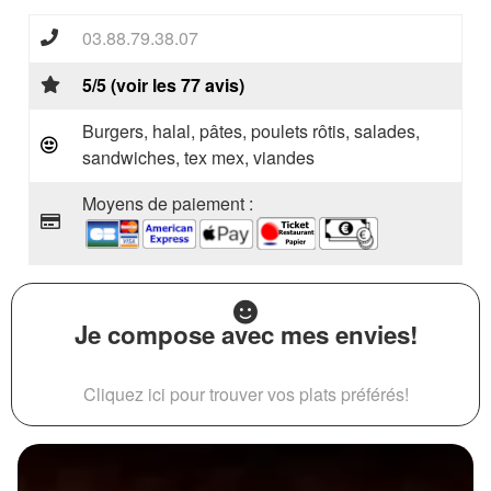
03.88.79.38.07
5/5 (voir les 77 avis)
Burgers, halal, pâtes, poulets rôtis, salades,
sandwiches, tex mex, viandes
Moyens de paiement :
Je compose avec mes envies!
Cliquez ici pour trouver vos plats préférés!