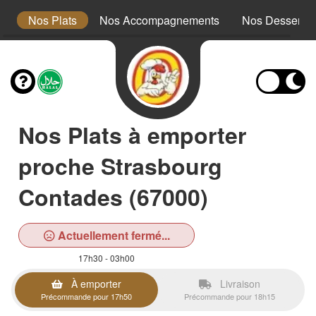
x
Nos Plats
Nos Accompagnements
Nos Desserts
Nos Plats à emporter
proche Strasbourg
Contades (67000)
Actuellement fermé...
17h30 - 03h00
À emporter
Livraison
Précommande pour 17h50
Précommande pour 18h15