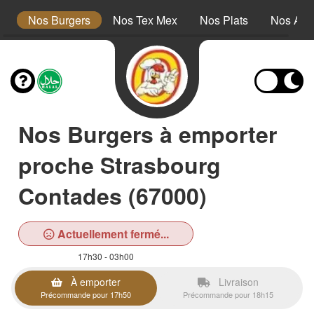
s
Nos Burgers
Nos Tex Mex
Nos Plats
Nos Ac
Nos Burgers à emporter
proche Strasbourg
Contades (67000)
Actuellement fermé...
17h30 - 03h00
À emporter
Livraison
Précommande pour 17h50
Précommande pour 18h15