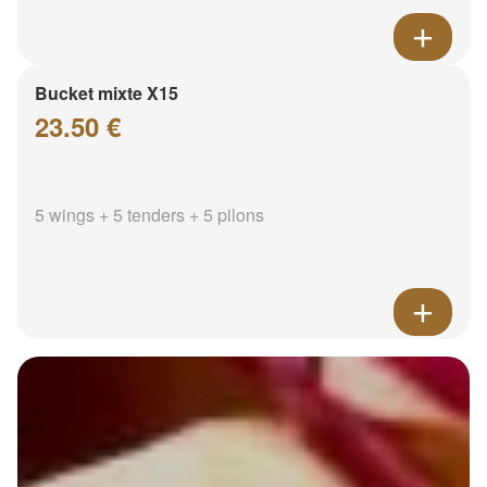
Bucket mixte X15
23.50 €
5 wings + 5 tenders + 5 pilons