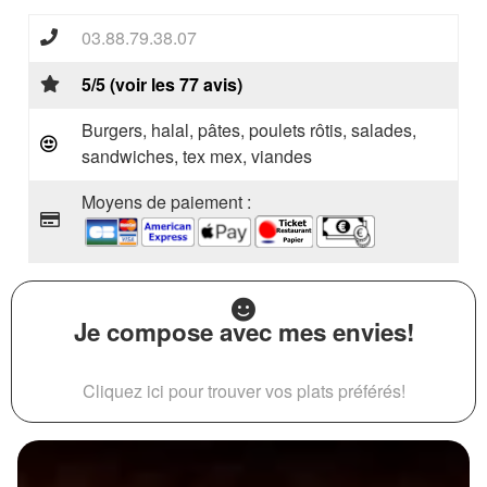
03.88.79.38.07
5/5 (voir les 77 avis)
Burgers, halal, pâtes, poulets rôtis, salades,
sandwiches, tex mex, viandes
Moyens de paiement :
Je compose avec mes envies!
Cliquez ici pour trouver vos plats préférés!