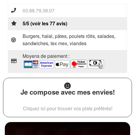
03.88.79.38.07
5/5 (voir les 77 avis)
Burgers, halal, pâtes, poulets rôtis, salades,
sandwiches, tex mex, viandes
Moyens de paiement :
Je compose avec mes envies!
Cliquez ici pour trouver vos plats préférés!