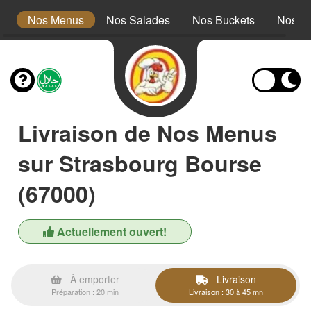
s
Nos Menus
Nos Salades
Nos Buckets
Nos W
Livraison de Nos Menus
sur Strasbourg Bourse
(67000)
Actuellement ouvert!
À emporter
Livraison
Préparation : 20 min
Livraison : 30 à 45 mn