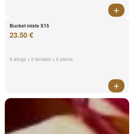
Bucket mixte X15
23.50 €
5 wings + 5 tenders + 5 pilons