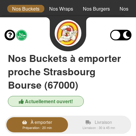
s
Nos Buckets
Nos Wraps
Nos Burgers
Nos Te
Nos Buckets à emporter
proche Strasbourg
Bourse (67000)
Actuellement ouvert!
À emporter
Livraison
Préparation : 20 min
Livraison : 30 à 45 mn