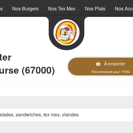
ps
Nos Burgers
Nos Tex Mex
Nos Plats
Nos Ac
ter
À emporter
urse (67000)
Précommande pour 17h50
 salades, sandwiches, tex mex, viandes