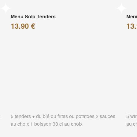
Menu Solo Tenders
Men
13.90 €
13.
u
5 tenders + du blé ou frites ou potatoes 2 sauces
5 wi
au choix 1 boisson 33 cl au choix
au c