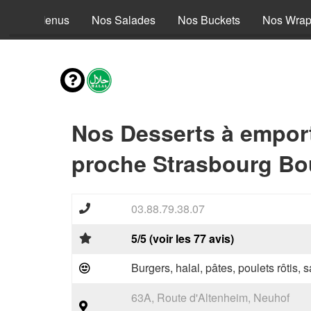
Nos Menus
Nos Salades
Nos Buckets
Nos Wra
Nos Desserts à empor
proche Strasbourg Bo
03.88.79.38.07
5/5 (voir les 77 avis)
Burgers, halal, pâtes, poulets rôtis,
63A, Route d'Altenheim, Neuhof