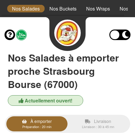
s
Nos Salades
Nos Buckets
Nos Wraps
Nos Bu
Nos Salades à emporter
proche Strasbourg
Bourse (67000)
Actuellement ouvert!
À emporter
Livraison
Préparation : 20 min
Livraison : 30 à 45 mn