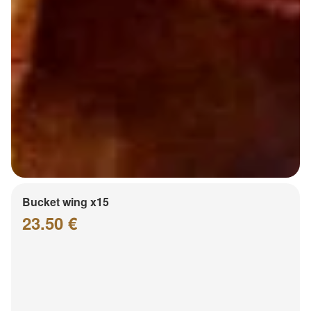
Bucket wing x15
23.50 €