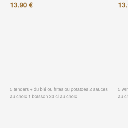
13.90 €
13.
u
5 tenders + du blé ou frites ou potatoes 2 sauces
5 wi
au choix 1 boisson 33 cl au choix
au c