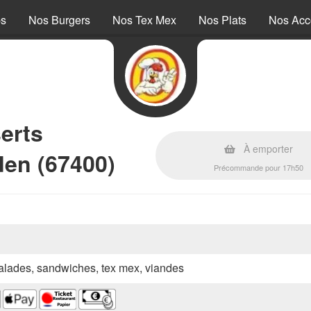
ps
Nos Burgers
Nos Tex Mex
Nos Plats
Nos Ac
erts
À emporter
aden (67400)
Précommande pour 17h50
 salades, sandwiches, tex mex, viandes