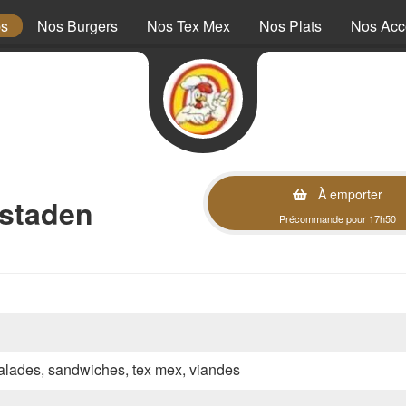
ps
Nos Burgers
Nos Tex Mex
Nos Plats
Nos Ac
À emporter
nstaden
Précommande pour 17h50
 salades, sandwiches, tex mex, viandes