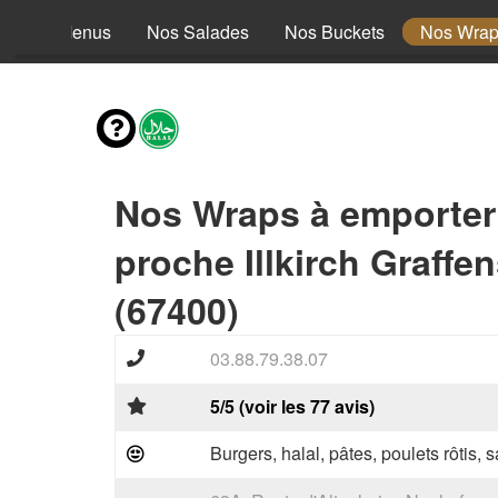
Nos Menus
Nos Salades
Nos Buckets
Nos Wra
Nos Wraps à emporter
proche Illkirch Graffe
(67400)
03.88.79.38.07
5/5 (voir les 77 avis)
Burgers, halal, pâtes, poulets rôtis,