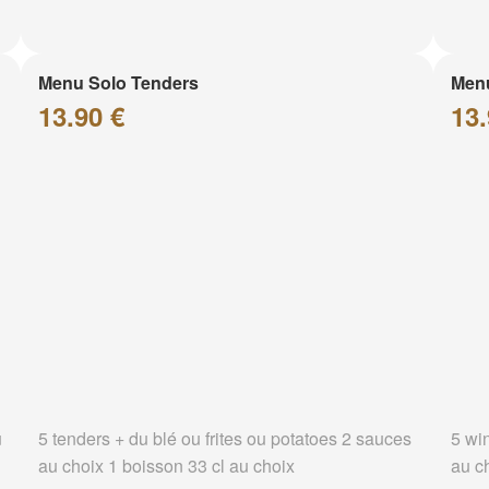
Menu Solo Tenders
Men
13.90 €
13.
u
5 tenders + du blé ou frites ou potatoes 2 sauces
5 wi
au choix 1 boisson 33 cl au choix
au c