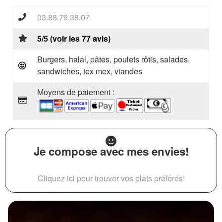
03.88.79.38.07
5/5 (voir les 77 avis)
Burgers, halal, pâtes, poulets rôtis, salades,
sandwiches, tex mex, viandes
Moyens de paiement :
Je compose avec mes envies!
Cliquez ici pour trouver vos plats préférés!