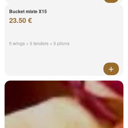
Bucket mixte X15
23.50 €
5 wings + 5 tenders + 5 pilons