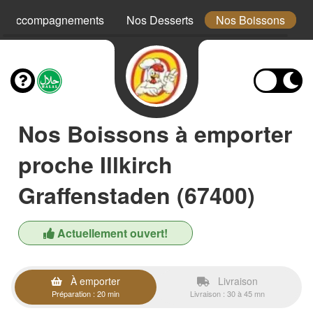
s Accompagnements
Nos Desserts
Nos Boissons
Nos Boissons à emporter
proche Illkirch
Graffenstaden (67400)
Actuellement ouvert!
À emporter
Livraison
Préparation : 20 min
Livraison : 30 à 45 mn