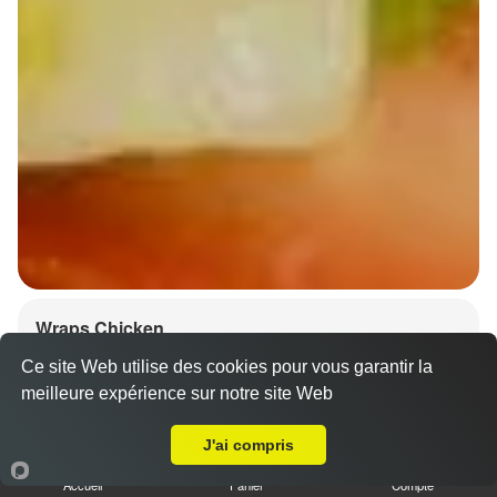
Wraps Chicken
8.50 €
Ce site Web utilise des cookies pour vous garantir la
meilleure expérience sur notre site Web
A Emporter sur Illkirch Graffenstaden
J'ai compris
Salade, tomates
Accueil
Panier
Compte