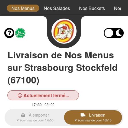
s
Nos Menus
Nos Salades
Nos Buckets
Nos W
Livraison de Nos Menus
sur Strasbourg Stockfeld
(67100)
Actuellement fermé...
17h30 - 03h00
À emporter
Livraison
Précommande pour 17h50
Précommande pour 18h15