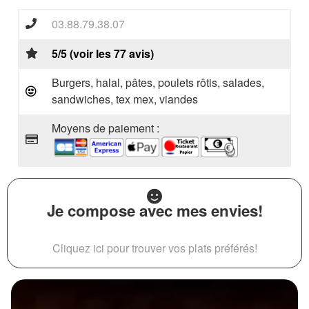
03.88.79.38.07
5/5 (voir les 77 avis)
Burgers, halal, pâtes, poulets rôtis, salades,
sandwiches, tex mex, viandes
Moyens de paiement :
Je compose avec mes envies!
Cliquez ici pour trouver vos plats préférés!