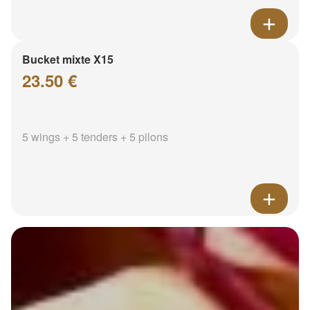
Bucket mixte X15
23.50 €
5 wings + 5 tenders + 5 pilons