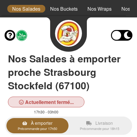
s
Nos Salades
Nos Buckets
Nos Wraps
Nos Bu
Nos Salades à emporter
proche Strasbourg
Stockfeld (67100)
Actuellement fermé...
17h30 - 03h00
À emporter
Livraison
Précommande pour 17h50
Précommande pour 18h15