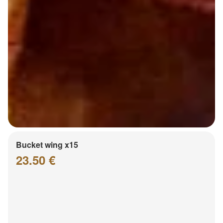
Bucket wing x15
23.50 €