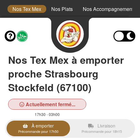
s
Nos Tex Mex
Nos Plats
Nos Accompagnements
Nos Tex Mex à emporter
proche Strasbourg
Stockfeld (67100)
Actuellement fermé...
17h30 - 03h00
À emporter
Livraison
Précommande pour 17h50
Précommande pour 18h15