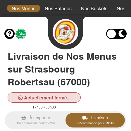
s
Nos Menus
Nos Salades
Nos Buckets
Nos W
Livraison de Nos Menus
sur Strasbourg
Robertsau (67000)
Actuellement fermé...
17h30 - 03h00
À emporter
Livraison
Précommande pour 17h50
Précommande pour 18h15