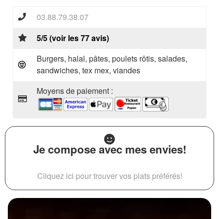
03.88.79.38.07
5/5 (voir les 77 avis)
Burgers, halal, pâtes, poulets rôtis, salades,
sandwiches, tex mex, viandes
Moyens de paiement :
Je compose avec mes envies!
Cliquez ici pour trouver vos plats préférés!