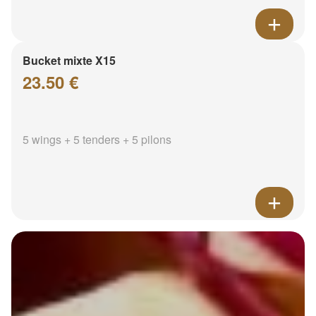
Bucket mixte X15
23.50 €
5 wings + 5 tenders + 5 pilons