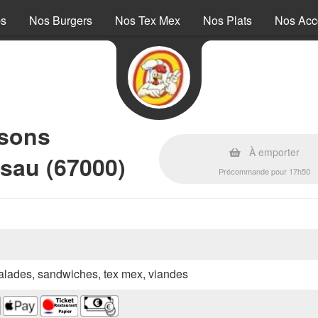
ps
Nos Burgers
Nos Tex Mex
Nos Plats
Nos Ac
ssons
À emporter
sau (67000)
Précommande pour 17h50
 salades, sandwiches, tex mex, viandes