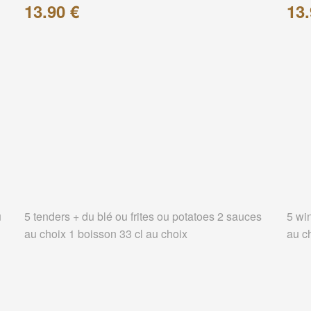
13.90 €
13.
u
5 tenders + du blé ou frites ou potatoes 2 sauces
5 wi
au choix 1 boisson 33 cl au choix
au c