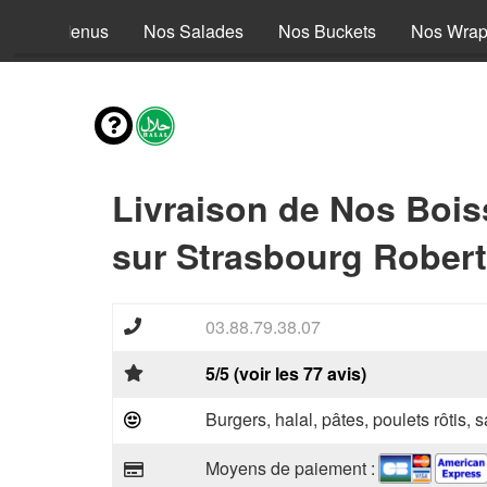
Nos Menus
Nos Salades
Nos Buckets
Nos Wra
Livraison de Nos Boi
sur Strasbourg Robert
03.88.79.38.07
5/5 (voir les 77 avis)
Burgers, halal, pâtes, poulets rôtis,
Moyens de paiement :