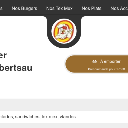
ps
Nos Burgers
Nos Tex Mex
Nos Plats
Nos Ac
er
À emporter
bertsau
Précommande pour 17h50
 salades, sandwiches, tex mex, viandes