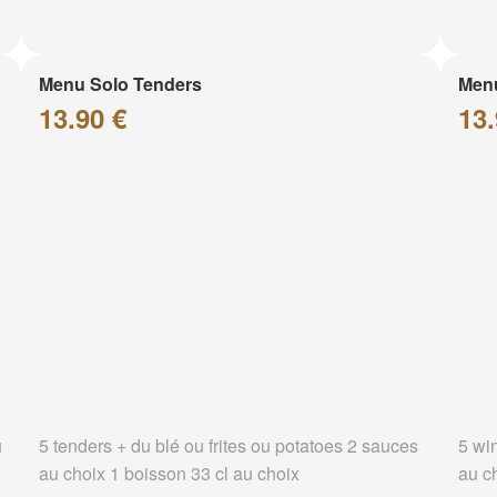
Menu Solo Tenders
Men
13.90 €
13.
u
5 tenders + du blé ou frites ou potatoes 2 sauces
5 wi
au choix 1 boisson 33 cl au choix
au c