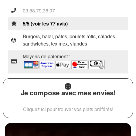
03.88.79.38.07
5/5 (voir les 77 avis)
Burgers, halal, pâtes, poulets rôtis, salades,
sandwiches, tex mex, viandes
Moyens de paiement :
Je compose avec mes envies!
Cliquez ici pour trouver vos plats préférés!