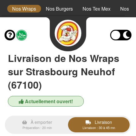
s
Nos Wraps
Nos Burgers
Nos Tex Mex
Nos Pl
Livraison de Nos Wraps
sur Strasbourg Neuhof
(67100)
Actuellement ouvert!
À emporter
Livraison
Préparation : 20 min
Livraison : 30 à 45 mn