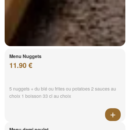
Menu Nuggets
11.90 €
5 nuggets + du blé ou frites ou potatoes 2 sauces au
choix 1 boisson 33 cl au choix
Menu demi poulet