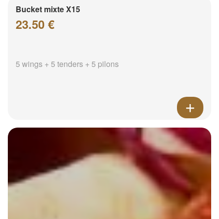
Bucket mixte X15
23.50 €
5 wings + 5 tenders + 5 pilons