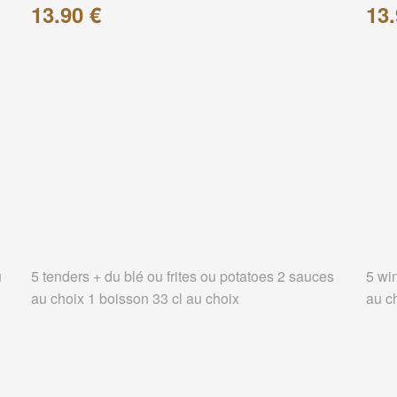
13.90 €
13.
u
5 tenders + du blé ou frites ou potatoes 2 sauces
5 wi
au choix 1 boisson 33 cl au choix
au c