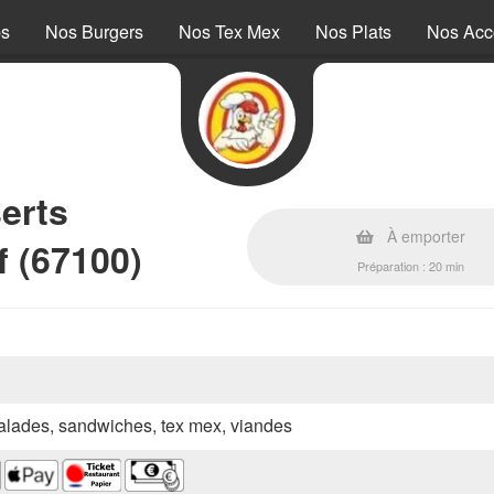
ps
Nos Burgers
Nos Tex Mex
Nos Plats
Nos Ac
erts
À emporter
 (67100)
Préparation : 20 min
 salades, sandwiches, tex mex, viandes