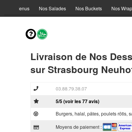
Nos Menus
Nos Salades
Nos Buckets
Nos Wra
Livraison de Nos Dess
sur Strasbourg Neuhof
03.88.79.38.07
5/5 (voir les 77 avis)
Burgers, halal, pâtes, poulets rôtis,
Moyens de paiement :