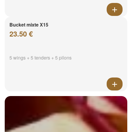
Bucket mixte X15
23.50 €
5 wings + 5 tenders + 5 pilons