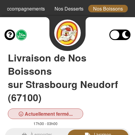
s Accompagnements
Nos Desserts
Nos Boissons
Livraison de Nos
Boissons
sur Strasbourg Neudorf
(67100)
Actuellement fermé...
17h30 - 03h00
À emporter
Livraison