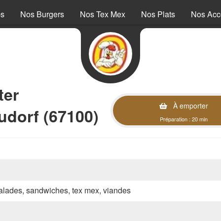
ps
Nos Burgers
Nos Tex Mex
Nos Plats
Nos Ac
ter
À emporter
udorf (67100)
Préparation : 20 min
 salades, sandwiches, tex mex, viandes