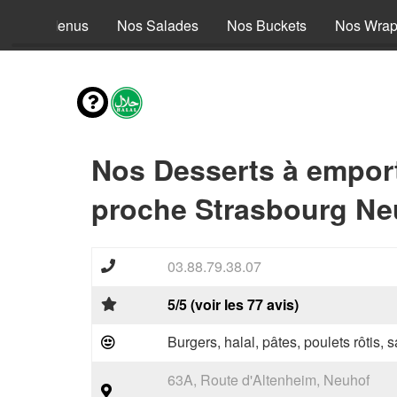
Nos Menus
Nos Salades
Nos Buckets
Nos Wra
Nos Desserts à empor
proche Strasbourg Ne
03.88.79.38.07
5/5 (voir les 77 avis)
Burgers, halal, pâtes, poulets rôtis,
63A, Route d'Altenheim, Neuhof