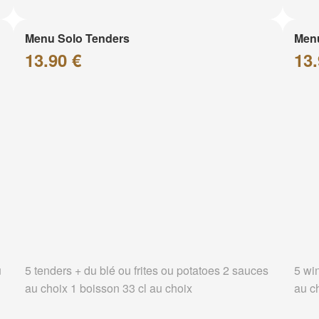
Menu Solo Tenders
Men
13.90 €
13.
u
5 tenders + du blé ou frites ou potatoes 2 sauces
5 wi
au choix 1 boisson 33 cl au choix
au c