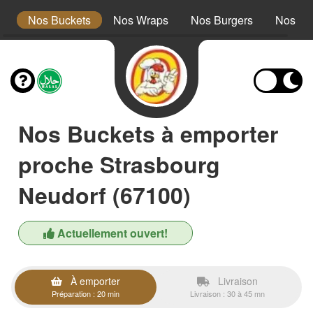
s
Nos Buckets
Nos Wraps
Nos Burgers
Nos Te
Nos Buckets à emporter
proche Strasbourg
Neudorf (67100)
Actuellement ouvert!
À emporter
Livraison
Préparation : 20 min
Livraison : 30 à 45 mn