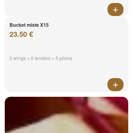
Bucket mixte X15
23.50 €
5 wings + 5 tenders + 5 pilons